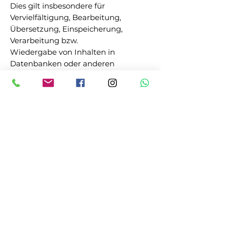
Dies gilt insbesondere für
Vervielfältigung, Bearbeitung,
Übersetzung, Einspeicherung,
Verarbeitung bzw.
Wiedergabe von Inhalten in
Datenbanken oder anderen
elektronischen Medien und
Systemen. Inhalte und
Rechte Dritter sind dabei als solche
gekennzeichnet. Die unerlaubte
Vervielfältigung oder Weitergabe
einzelner Inhalte oder kompletter
Seiten ist nicht gestattet und
strafbar. Lediglich die Herstellung
von
Kopien und Downloads für den
persönlichen, privaten und nicht
kommerziellen Gebrauch ist erlaubt.
Die Darstellung dieser Website in