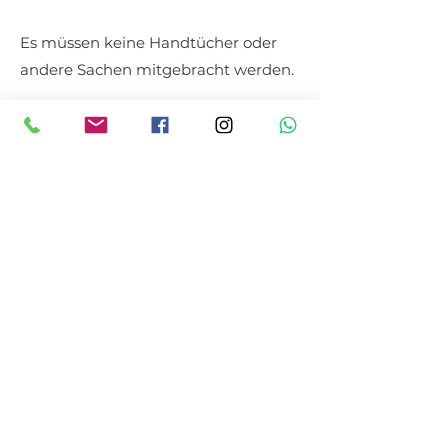
Es müssen keine Handtücher oder
andere Sachen mitgebracht werden.
Wir akzeptieren Bar- und
Kartenzahlung.
Auszeit Buchen
© 2026 by Auszeit Rostock
AGB
Datenschutzerklärung
Impressum